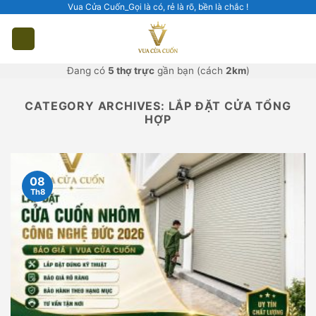
Skip
Vua Cửa Cuốn_Gọi là có, rẻ là rõ, bền là chắc !
to
content
Đang có
5 thợ trực
gần bạn (cách
2km
)
CATEGORY ARCHIVES:
LẮP ĐẶT CỬA TỔNG
HỢP
08
Th8