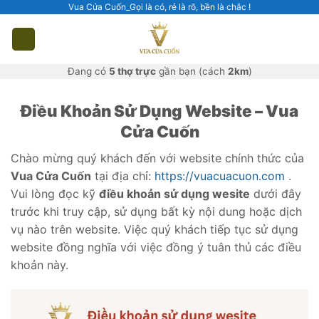
Skip
Vua Cửa Cuốn_Gọi là có, rẻ là rõ, bền là chắc !
to
content
Đang có
5 thợ trực
gần bạn (cách
2km
)
Điều Khoản Sử Dụng Website – Vua
Cửa Cuốn
Chào mừng quý khách đến với website chính thức của
Vua Cửa Cuốn
tại địa chỉ:
https://vuacuacuon.com
.
Vui lòng đọc kỹ
điều khoản sử dụng wesite
dưới đây
trước khi truy cập, sử dụng bất kỳ nội dung hoặc dịch
vụ nào trên website. Việc quý khách tiếp tục sử dụng
website đồng nghĩa với việc đồng ý tuân thủ các điều
khoản này.