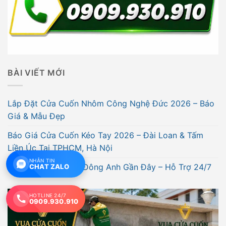
BÀI VIẾT MỚI
Lắp Đặt Cửa Cuốn Nhôm Công Nghệ Đức 2026 – Báo
Giá & Mẫu Đẹp
Báo Giá Cửa Cuốn Kéo Tay 2026 – Đài Loan & Tấm
Liền Úc Tại TPHCM, Hà Nội
NHẮN TIN
Thợ Sửa Cửa Cuốn Đông Anh Gần Đây – Hỗ Trợ 24/7
CHAT ZALO
HOTLINE 24/7
0909.930.910