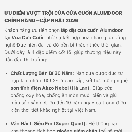
ƯU ĐIỂM VƯỢT TRỘI CỦA CỬA CUỐN ALUMDOOR
CHÍNH HÃNG – CẬP NHẬT 2026
Khách hàng ưu tiên chọn
lắp đặt cửa cuốn Alumdoor
tại
Vua Cửa Cuốn
nhờ sự kết hợp hoàn hảo giữa công
nghệ Đức hiện đại và độ bền bỉ thách thức thời gian.
Dưới đây là 4 đặc điểm cốt lõi giúp thương hiệu này
dẫn đầu thị trường:
Chất Lượng Bền Bỉ 20 Năm:
Nan cửa được đúc từ
hợp kim nhôm 6063-T5 cao cấp, kết hợp công nghệ
sơn tĩnh điện Akzo Nobel (Hà Lan)
. Giúp cửa
chống oxy hóa, chống ăn mòn muối biển và giữ
màu sắc sắc nét lên đến 10 năm ngay cả trong điều
kiện thời tiết khắc nghiệt tại Việt Nam.
Vận Hành Siêu Êm (Super Quiet):
Hệ thống nan
khe thoáng tích hợp
gioăng giảm chấn
thế hệ mới,