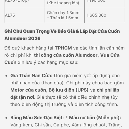
AL70 (2 lớp)
1.190.000
(Khe thoáng lớn)
Chân dày 1.3mm
AL75
1.665.000
– Thân lá 1.5mm
Ghi Chú Quan Trọng Về Báo Giá & Lắp Đặt Cửa Cuốn
Alumdoor 2026
Để quý khách hàng tại
TPHCM
và các tỉnh lân cận nắm
rõ chi phí khi
thi công cửa cuốn Alumdoor
,
Vua Cửa
Cuốn
xin lưu ý các hạng mục sau:
Giá Thân Nan Cửa:
Đơn giá niêm yết áp dụng cho
phần nan cửa (thân cửa). Chi phí này chưa bao gồm
Motor cửa cuốn
,
Bộ lưu điện (UPS)
và
chi phí lắp
đặt tận nơi
. Giá thực tế có thể điều chỉnh nhẹ tùy
theo biến động thị trường và diện tích công trình.
Bảng Màu Sơn Đặc Biệt:
*
Màu cơ bản (Miễn phí):
Vàng kem, Ghi sần, Cà phê, Xám lông chuột, Trắng,