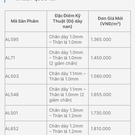
Đặc Điểm Kỹ
Đơn Giá Mới
Mã Sản Phẩm
Thuật (Độ dày
(VNĐ/m²)
nan)
Chân dày 1.0mm
AL595
1.365.000
– Thân lá 1.0mm
Chân dày 1.0mm
AL71
– Thân lá 1.0mm
1.450.000
(2 giảm chấn)
Chân dày 1.1mm –
AL503
1.560.000
Thân lá 1.0mm
Chân dày 1.1mm –
AL548
Thân lá 1.0mm (2
1.655.000
giảm chấn)
Chân dày 1.3mm
AL501
1.730.000
– Thân lá 1.2mm
Chân dày 1.2mm
AL652
1.810.000
– Thân lá 1.2mm