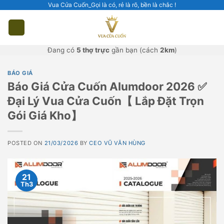
Skip
Vua Cửa Cuốn_Gọi là có, rẻ là rõ, bền là chắc !
to
content
Đang có
5 thợ trực
gần bạn (cách
2km
)
BÁO GIÁ
Báo Giá Cửa Cuốn Alumdoor 2026 ✅
Đại Lý Vua Cửa Cuốn【 Lắp Đặt Trọn
Gói Giá Kho】
POSTED ON
21/03/2026
BY
CEO VŨ VĂN HÙNG
21
Th3