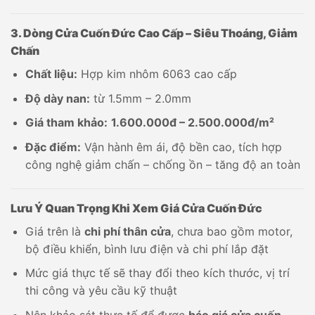
3. Dòng Cửa Cuốn Đức Cao Cấp – Siêu Thoáng, Giảm
Chấn
Chất liệu:
Hợp kim nhôm 6063 cao cấp
Độ dày nan:
từ 1.5mm – 2.0mm
Giá tham khảo:
1.600.000đ – 2.500.000đ/m²
Đặc điểm:
Vận hành êm ái, độ bền cao, tích hợp
công nghệ giảm chấn – chống ồn – tăng độ an toàn
Lưu Ý Quan Trọng Khi Xem Giá Cửa Cuốn Đức
Giá trên là
chi phí thân cửa
, chưa bao gồm motor,
bộ điều khiển, bình lưu điện và chi phí lắp đặt
Mức giá thực tế sẽ thay đổi theo kích thước, vị trí
thi công và yêu cầu kỹ thuật
Nên khảo sát thực tế để được
báo giá cửa cuốn