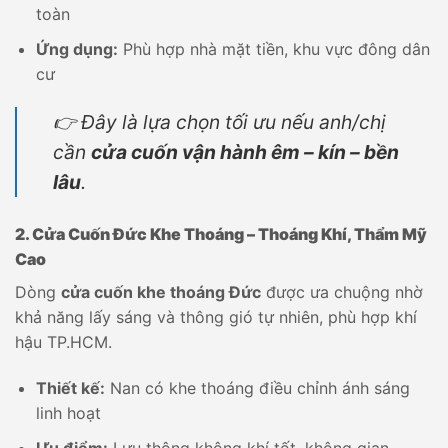
toàn
Ứng dụng:
Phù hợp nhà mặt tiền, khu vực đông dân
cư
👉 Đây là lựa chọn tối ưu nếu anh/chị
cần
cửa cuốn vận hành êm – kín – bền
lâu
.
2. Cửa Cuốn Đức Khe Thoáng – Thoáng Khí, Thẩm Mỹ
Cao
Dòng
cửa cuốn khe thoáng Đức
được ưa chuộng nhờ
khả năng lấy sáng và thông gió tự nhiên, phù hợp khí
hậu TP.HCM.
Thiết kế:
Nan có khe thoáng điều chỉnh ánh sáng
linh hoạt
Ưu điểm:
Lưu thông không khí tốt, không gian