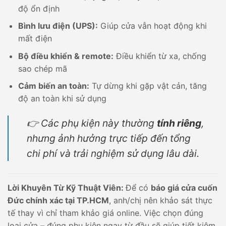
độ ổn định
Bình lưu điện (UPS):
Giúp cửa vẫn hoạt động khi
mất điện
Bộ điều khiển & remote:
Điều khiển từ xa, chống
sao chép mã
Cảm biến an toàn:
Tự dừng khi gặp vật cản, tăng
độ an toàn khi sử dụng
👉 Các phụ kiện này thường
tính riêng
,
nhưng ảnh hưởng trực tiếp đến tổng
chi phí và trải nghiệm sử dụng lâu dài.
Lời Khuyên Từ Kỹ Thuật Viên:
Để có
báo giá cửa cuốn
Đức chính xác tại TP.HCM
, anh/chị nên khảo sát thực
tế thay vì chỉ tham khảo giá online. Việc chọn đúng
loại cửa – đúng phụ kiện ngay từ đầu sẽ giúp tiết kiệm