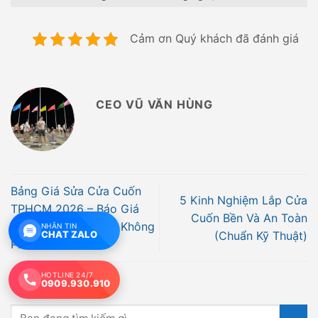
Cảm ơn Quý khách đã đánh giá
CEO VŨ VĂN HÙNG
Bảng Giá Sửa Cửa Cuốn
5 Kinh Nghiệm Lắp Cửa
TPHCM 2026 – Báo Giá
Cuốn Bền Và An Toàn
Chi Tiết, Minh Bạch, Không
NHẮN TIN
CHAT ZALO
(Chuẩn Kỹ Thuật)
Phát Sinh
HOTLINE 24/7
0909.930.910