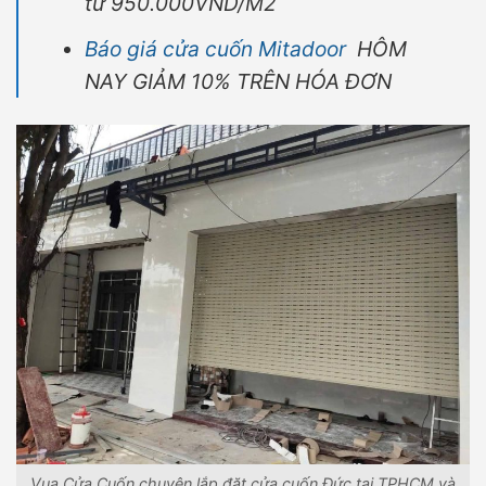
từ 950.000VND/M2
Báo giá cửa cuốn Mitadoor
HÔM
NAY GIẢM 10% TRÊN HÓA ĐƠN
Vua Cửa Cuốn chuyên lắp đặt cửa cuốn Đức tại TPHCM và