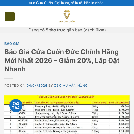
Skip
Vua Cửa Cuốn_Gọi là có, rẻ là rõ, bền là chắc !
to
content
Đang có
5 thợ trực
gần bạn (cách
2km
)
BÁO GIÁ
Báo Giá Cửa Cuốn Đức Chính Hãng
Mới Nhất 2026 – Giảm 20%, Lắp Đặt
Nhanh
POSTED ON
04/04/2026
BY
CEO VŨ VĂN HÙNG
04
Th4