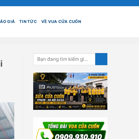
ÁO GIÁ
TIN TỨC
VỀ VUA CỬA CUỐN
i