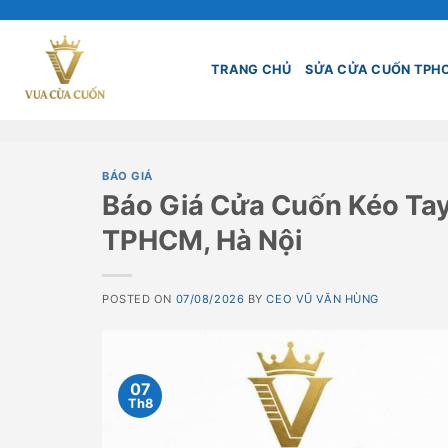
Skip
to
content
TRANG CHỦ
SỬA CỬA CUỐN TPH
BÁO GIÁ
Báo Giá Cửa Cuốn Kéo Tay 
TPHCM, Hà Nội
POSTED ON
07/08/2026
BY
CEO VŨ VĂN HÙNG
07
Th8