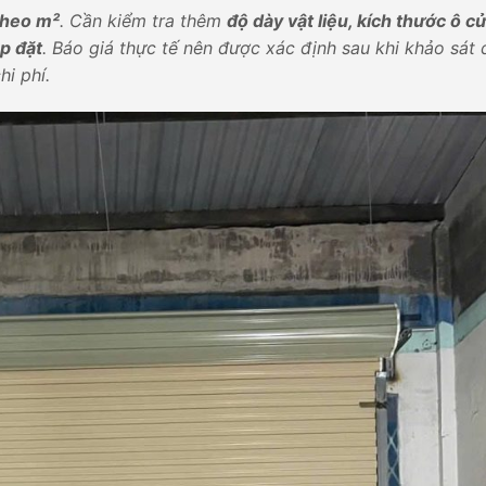
theo m²
. Cần kiểm tra thêm
độ dày vật liệu, kích thước ô c
ắp đặt
. Báo giá thực tế nên được xác định sau khi khảo sát 
i phí.