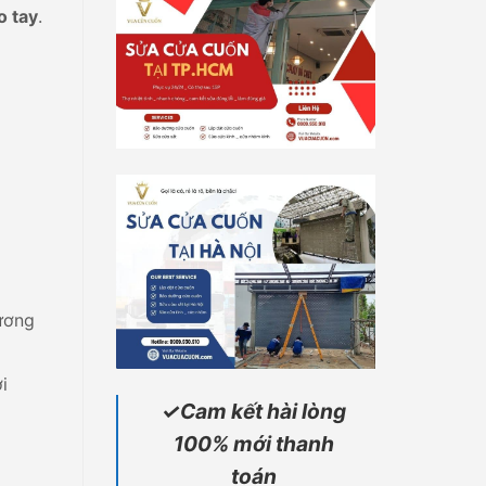
o tay
.
ương
i
✓Cam kết hài lòng
100% mới thanh
toán