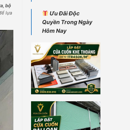
ửa, bộ
để lựa
Ưu Đãi Độc
Quyền Trong Ngày
Hôm Nay