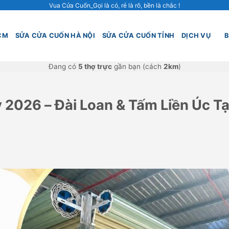
Vua Cửa Cuốn_Gọi là có, rẻ là rõ, bền là chắc !
CM
SỬA CỬA CUỐN HÀ NỘI
SỬA CỬA CUỐN TỈNH
DỊCH VỤ
B
Đang có
5 thợ trực
gần bạn (cách
2km
)
2026 – Đài Loan & Tấm Liền Úc Tạ