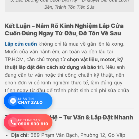
Bền, Tránh Tốn Tiền Sửa
Kết Luận – Nắm Rõ Kinh Nghiệm Lắp Cửa
Cuốn Đúng Ngay Từ Đầu, Đỡ Tốn Về Sau
Lắp cửa cuốn
không chỉ là mua về gắn lên là xong.
Muốn cửa vận hành êm, an toàn và bền lâu tại
TP.HCM, cần chú trọng từ
chọn vật liệu, motor, kỹ
thuật lắp đặt đến cách sử dụng và bảo trì
. Nếu anh
đang cần tư vấn hoặc thi công chuẩn kỹ thuật, nên
chọn đơn vị có kinh nghiệm thực tế, làm đúng quy
trình ngay từ đầu để tránh phát sinh chi phí sửa chữa
về sau.
NHẮN TIN
CHAT ZALO
Thông Tin Liên Hệ – Tư Vấn & Lắp Đặt Nhanh
HOTLINE 24/7
Tại TP.HCM
0909.930.910
Địa chỉ:
689 Phạm Văn Bạch, Phường 12, Gò Vấp