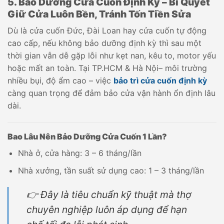
5. Bảo Dưỡng Cửa Cuốn Định Kỳ – Bí Quyết
Giữ Cửa Luôn Bền, Tránh Tốn Tiền Sửa
Dù là cửa cuốn Đức, Đài Loan hay cửa cuốn tự động
cao cấp, nếu không bảo dưỡng định kỳ thì sau một
thời gian vẫn dễ gặp lỗi như kẹt nan, kêu to, motor yếu
hoặc mất an toàn. Tại TP.HCM & Hà Nội– môi trường
nhiều bụi, độ ẩm cao – việc
bảo trì cửa cuốn định kỳ
càng quan trọng để đảm bảo cửa vận hành ổn định lâu
dài.
Bao Lâu Nên Bảo Dưỡng Cửa Cuốn 1 Lần?
Nhà ở, cửa hàng: 3 – 6 tháng/lần
Nhà xưởng, tần suất sử dụng cao: 1 – 3 tháng/lần
👉 Đây là tiêu chuẩn kỹ thuật mà thợ
chuyên nghiệp luôn áp dụng để hạn