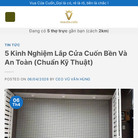
Skip
Vua Cửa Cuốn_Gọi là có, rẻ là rõ, bền là chắc !
to
content
Đang có
5 thợ trực
gần bạn (cách
2km
)
TIN TỨC
5 Kinh Nghiệm Lắp Cửa Cuốn Bền Và
An Toàn (Chuẩn Kỹ Thuật)
POSTED ON
06/04/2026
BY
CEO VŨ VĂN HÙNG
06
Th4