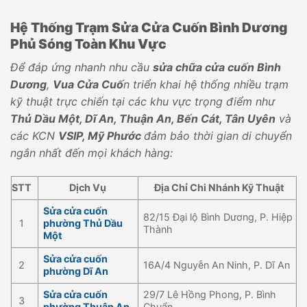
Hệ Thống Trạm Sửa Cửa Cuốn Bình Dương
Phủ Sóng Toàn Khu Vực
Để đáp ứng nhanh nhu cầu
sửa chữa cửa cuốn Bình
Dương
,
Vua Cửa Cuố
n triển khai hệ thống nhiều trạm
kỹ thuật trực chiến tại các khu vực trọng điểm như
Thủ Dầu Một, Dĩ An, Thuận An, Bến Cát, Tân Uyên
và
các KCN
VSIP, Mỹ Phước
đảm bảo thời gian di chuyển
ngắn nhất đến mọi khách hàng:
STT
Dịch Vụ
Địa Chỉ Chi Nhánh Kỹ Thuật
Sửa cửa cuốn
82/15 Đại lộ Bình Dương, P. Hiệp
1
phường Thủ Dầu
Thành
Một
Sửa cửa cuốn
2
16A/4 Nguyễn An Ninh, P. Dĩ An
phường Dĩ An
Sửa cửa cuốn
29/7 Lê Hồng Phong, P. Bình
3
phường Thuận An
Chuẩn