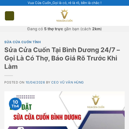
Skip
Vua Cửa Cuốn_Gọi là có, rẻ là rõ, bền là chắc !
to
content
Đang có
5 thợ trực
gần bạn (cách
2km
)
SỬA CỬA CUỐN TỈNH
Sửa Cửa Cuốn Tại Bình Dương 24/7 –
Gọi Là Có Thợ, Báo Giá Rõ Trước Khi
Làm
POSTED ON
10/04/2026
BY
CEO VŨ VĂN HÙNG
10
Th4