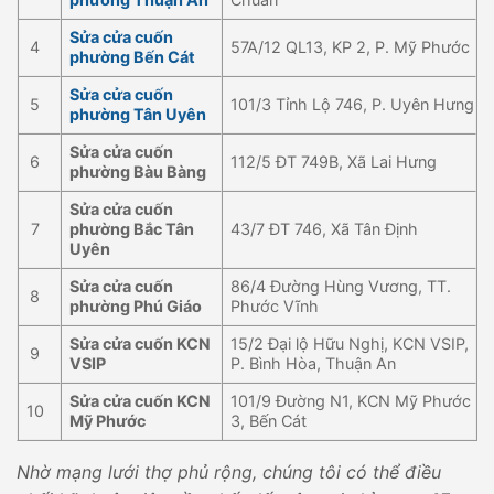
Sửa cửa cuốn
4
57A/12 QL13, KP 2, P. Mỹ Phước
phường Bến Cát
Sửa cửa cuốn
5
101/3 Tỉnh Lộ 746, P. Uyên Hưng
phường Tân Uyên
Sửa cửa cuốn
6
112/5 ĐT 749B, Xã Lai Hưng
phường Bàu Bàng
Sửa cửa cuốn
7
phường Bắc Tân
43/7 ĐT 746, Xã Tân Định
Uyên
Sửa cửa cuốn
86/4 Đường Hùng Vương, TT.
8
phường Phú Giáo
Phước Vĩnh
Sửa cửa cuốn KCN
15/2 Đại lộ Hữu Nghị, KCN VSIP,
9
VSIP
P. Bình Hòa, Thuận An
Sửa cửa cuốn KCN
101/9 Đường N1, KCN Mỹ Phước
10
Mỹ Phước
3, Bến Cát
Nhờ mạng lưới thợ phủ rộng, chúng tôi có thể điều