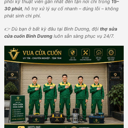
phối kỹ thuật viên gần nhất đến tận nơi chỉ trong
15–
30 phút
, hỗ trợ xử lý sự cố nhanh – đúng lỗi – không
phát sinh chi phí.
👉 Dù bạn ở bất kỳ đâu tại Bình Dương, đội
thợ
sửa
cửa cuốn Bình Dương
luôn sẵn sàng phục vụ 24/7.