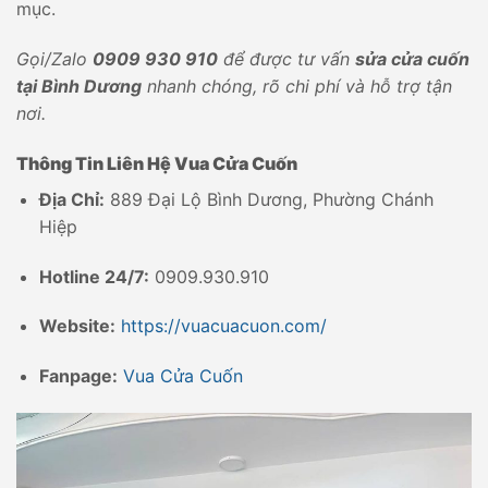
mục.
Gọi/Zalo
0909 930 910
để được tư vấn
sửa cửa cuốn
tại Bình Dương
nhanh chóng, rõ chi phí và hỗ trợ tận
nơi.
Thông Tin Liên Hệ Vua Cửa Cuốn
Địa Chỉ:
889 Đại Lộ Bình Dương, Phường Chánh
Hiệp
Hotline 24/7:
0909.930.910
Website:
https://vuacuacuon.com/
Fanpage:
Vua Cửa Cuốn