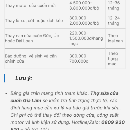
4.500.000–
12–36
Thay motor cửa cuốn mới
8.800.000đ/bộ
tháng
800.000–
12–24
Thay lò xo, cót hoặc xích kéo
2.000.000đ/bộ
tháng
220.000–
Thay nan cửa cuốn Đức, Úc
Theo
1.500.000đ/hạng
hoặc Đài Loan
loại nan
mục
Theo
Bảo dưỡng, vệ sinh và căn
300.000–
hạng
chỉnh cửa
700.000đ
mục
Lưu ý:
Bảng giá trên mang tính tham khảo.
Thợ sửa cửa
cuốn Gia Lâm
sẽ kiểm tra tình trạng thực tế, xác
định hạng mục cần xử lý và báo giá trước khi sửa.
Chi phí có thể thay đổi theo dòng cửa, công suất
motor và linh kiện sử dụng. Hotline/Zalo:
0909 930
910
– hỗ trợ 24/7.