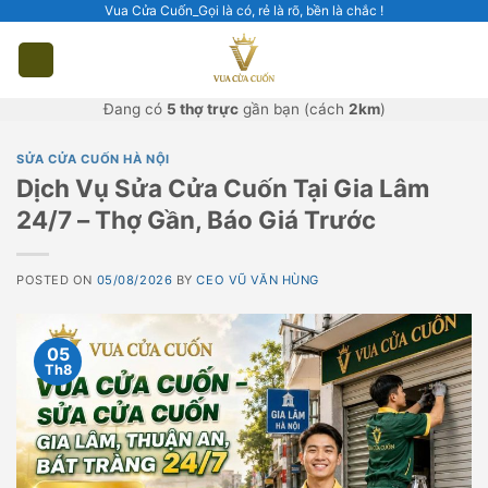
Skip
Vua Cửa Cuốn_Gọi là có, rẻ là rõ, bền là chắc !
to
content
Đang có
5 thợ trực
gần bạn (cách
2km
)
SỬA CỬA CUỐN HÀ NỘI
Dịch Vụ Sửa Cửa Cuốn Tại Gia Lâm
24/7 – Thợ Gần, Báo Giá Trước
POSTED ON
05/08/2026
BY
CEO VŨ VĂN HÙNG
05
Th8