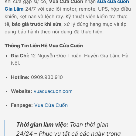
Khi cửa gặp sự cố,
Vua Cửa Cuốn
nhận
sửa cửa cuốn
Gia Lâm
24/7 với các lỗi motor, remote, UPS, hộp điều
khiển, kẹt nan và lệch ray. Kỹ thuật viên kiểm tra thực
tế,
báo giá trước khi sửa
, xử lý đúng hạng mục và áp
dụng bảo hành theo nội dung đã thực hiện.
Thông Tin Liên Hệ Vua Cửa Cuốn
Địa Chỉ:
12 Nguyễn Đức Thuận, Huyện Gia Lâm, Hà
Nội.
Hotline:
0909.930.910
Website:
vuacuacuon.com
Fanpage:
Vua Cửa Cuốn
Thời gian làm việc:
Toàn thời gian
24/24 – Phục vụ tất cả các ngày trong