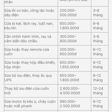
nhân
Sửa lỗi cơ bản, công tắc hoặc
200.000–
3–6
dây điện
500.000đ
tháng
Cửa bị kẹt, lệch ray, tuột nan,
650.000–
6–8
kêu lớn
1.800.000đ
tháng
Căn chỉnh hành trình, ray và
300.000–
3–6
cảm biến đảo chiều
800.000đ
tháng
Sửa hoặc thay remote cửa
200.000–
6–12
cuốn
650.000đ
tháng
Sửa hoặc thay hộp điều khiển,
650.000–
6–12
hộp nhận
1.650.000đ
tháng
Sửa bộ lưu điện, thay ắc quy
850.000–
6–12
UPS
1.800.000đ
tháng
Thay bộ lưu điện cửa cuốn
2.600.000–
12–24
mới
4.500.000đ
tháng
Sửa motor bị kêu ù, cháy cuộn
990.000–
6–12
hoặc mất phanh
2.500.000đ
tháng