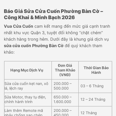
Báo Giá Sửa Cửa Cuốn Phường Bàn Cờ –
Công Khai & Minh Bạch 2026
Vua Cửa Cuốn
cam kết mang đến mức giá cạnh tranh
nhất khu vực Quận 3, tuyệt đối không “chặt chém”
khách hàng trong hẻm. Dưới đây là khung giá dịch vụ
sửa cửa cuốn Phường Bàn Cờ
để quý khách tham
khảo:
Đơn Giá
Thời Gian Bảo
Hạng Mục Dịch Vụ
Tham Khảo
Hành
(VNĐ)
Sửa cửa cuốn kẹt nan, xô
200.000 –
03 – 6 Tháng
lá, lệch ray
500.000
Sửa Motor, thay tụ điện,
650.000 –
12 – 24 Tháng
chỉnh hành trình
1.600.000
Làm thêm Remote mã
200.000 –
12 Tháng
nhảy chống sao chép
450.000