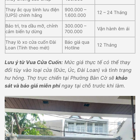
Thay ắc quy bình lưu điện
900.000 –
12 – 24 Tháng
(UPS) chính hãng
1.600.000
Bảo trì, tra dầu mỡ, chỉnh
300.000 –
Vận hành êm ái
cảm biến tự dừng
700.000
Thay lò xo cửa cuốn Đài
Báo giá qua
12 Tháng
Loan (Tính theo mét)
Hotline
Lưu ý từ Vua Cửa Cuốn:
Mức giá thực tế có thể thay
đổi tùy vào loại cửa (Đức, Úc, Đài Loan) và tình trạng
hư hỏng. Thợ trực chiến tại Phường Bàn Cờ sẽ
khảo
sát và báo giá miễn phí
ngay tại chỗ trước khi làm.