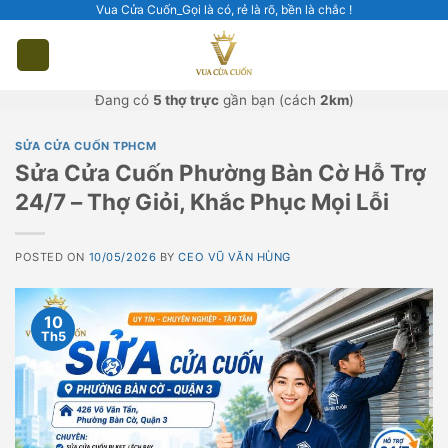
Skip
Vua Cửa Cuốn_Gọi là có, rẻ là rõ, bền là chắc !
to
content
Đang có
5 thợ trực
gần bạn (cách
2km
)
SỬA CỬA CUỐN TPHCM
Sửa Cửa Cuốn Phường Bàn Cờ Hỗ Trợ
24/7 – Thợ Giỏi, Khắc Phục Mọi Lỗi
POSTED ON
10/05/2026
BY
CEO VŨ VĂN HÙNG
10
Th5