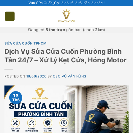
Skip
Vua Cửa Cuốn_Gọi là có, rẻ là rõ, bền là chắc !
to
content
Đang có
5 thợ trực
gần bạn (cách
2km
)
SỬA CỬA CUỐN TPHCM
Dịch Vụ Sửa Cửa Cuốn Phường Bình
Tân 24/7 – Xử Lý Kẹt Cửa, Hỏng Motor
POSTED ON
16/06/2026
BY
CEO VŨ VĂN HÙNG
16
Th6