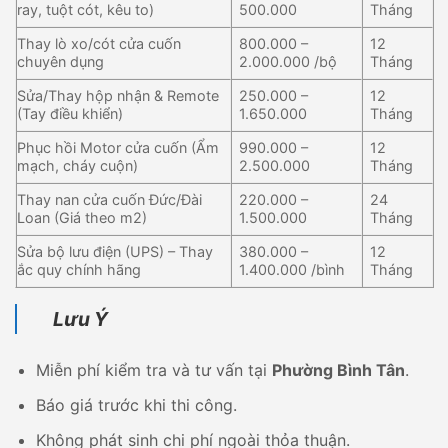
ray, tuột cót, kêu to)
500.000
Tháng
Thay lò xo/cót cửa cuốn
800.000 –
12
chuyên dụng
2.000.000 /bộ
Tháng
Sửa/Thay hộp nhận & Remote
250.000 –
12
(Tay điều khiển)
1.650.000
Tháng
Phục hồi Motor cửa cuốn (Ẩm
990.000 –
12
mạch, cháy cuộn)
2.500.000
Tháng
Thay nan cửa cuốn Đức/Đài
220.000 –
24
Loan (Giá theo m2)
1.500.000
Tháng
Sửa bộ lưu điện (UPS) – Thay
380.000 –
12
ắc quy chính hãng
1.400.000 /bình
Tháng
Lưu Ý
Miễn phí kiểm tra và tư vấn tại
Phường Bình Tân
.
Báo giá trước khi thi công.
Không phát sinh chi phí ngoài thỏa thuận.