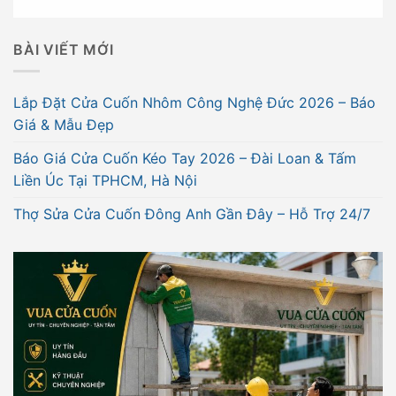
BÀI VIẾT MỚI
Lắp Đặt Cửa Cuốn Nhôm Công Nghệ Đức 2026 – Báo
Giá & Mẫu Đẹp
Báo Giá Cửa Cuốn Kéo Tay 2026 – Đài Loan & Tấm
Liền Úc Tại TPHCM, Hà Nội
Thợ Sửa Cửa Cuốn Đông Anh Gần Đây – Hỗ Trợ 24/7