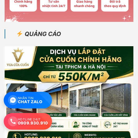
QUẢNG CÁO
NHẮN TIN
CHAT ZALO
HOTLINE 24/7
0909.930.910