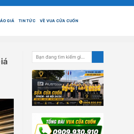
ÁO GIÁ
TIN TỨC
VỀ VUA CỬA CUỐN
iá