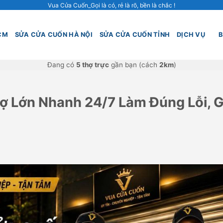
Vua Cửa Cuốn_Gọi là có, rẻ là rõ, bền là chắc !
CM
SỬA CỬA CUỐN HÀ NỘI
SỬA CỬA CUỐN TỈNH
DỊCH VỤ
B
Đang có
5 thợ trực
gần bạn (cách
2km
)
 Lớn Nhanh 24/7 Làm Đúng Lỗi, G