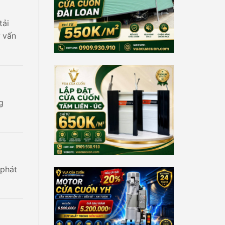
tải
 vấn
g
 phát