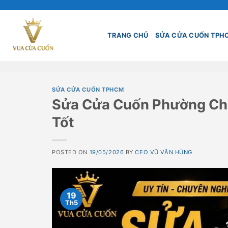
Skip
to
content
TRANG CHỦ
SỬA CỬA CUỐN TPH
SỬA CỬA CUỐN TPHCM
Sửa Cửa Cuốn Phường Chợ
Tốt
POSTED ON
19/05/2026
BY
CEO VŨ VĂN HÙNG
19
Th5