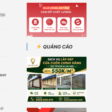
đặt
QUẢNG CÁO
door
ại