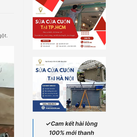
gột.
✓Cam kết hài lòng
100% mới thanh