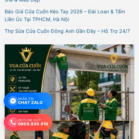
Báo Giá Cửa Cuốn Kéo Tay 2026 – Đài Loan & Tấm
Liền Úc Tại TPHCM, Hà Nội
Thợ Sửa Cửa Cuốn Đông Anh Gần Đây – Hỗ Trợ 24/7
NHẮN TIN
CHAT ZALO
HOTLINE 24/7
0909.930.910