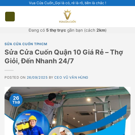
Skip
Vua Cửa Cuốn_Gọi là có, rẻ là rõ, bền là chắc !
to
content
Đang có
5 thợ trực
gần bạn (cách
2km
)
SỬA CỬA CUỐN TPHCM
Sửa Cửa Cuốn Quận 10 Giá Rẻ – Thợ
Giỏi, Đến Nhanh 24/7
POSTED ON
26/09/2025
BY
CEO VŨ VĂN HÙNG
26
Th9