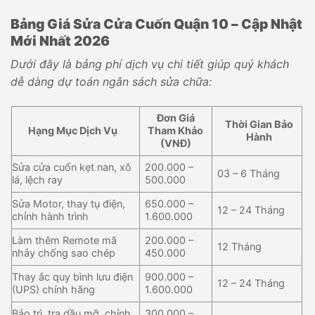
Bảng Giá Sửa Cửa Cuốn Quận 10 – Cập Nhật
Mới Nhất 2026
Dưới đây là bảng phí dịch vụ chi tiết giúp quý khách
dễ dàng dự toán ngân sách sửa chữa:
Đơn Giá
Thời Gian Bảo
Hạng Mục Dịch Vụ
Tham Khảo
Hành
(VNĐ)
Sửa cửa cuốn kẹt nan, xô
200.000 –
03 – 6 Tháng
lá, lệch ray
500.000
Sửa Motor, thay tụ điện,
650.000 –
12 – 24 Tháng
chỉnh hành trình
1.600.000
Làm thêm Remote mã
200.000 –
12 Tháng
nhảy chống sao chép
450.000
Thay ắc quy bình lưu điện
900.000 –
12 – 24 Tháng
(UPS) chính hãng
1.600.000
Bảo trì, tra dầu mỡ, chỉnh
300.000 –