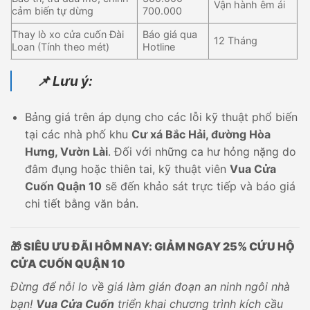
Vận hành êm ái
cảm biến tự dừng
700.000
Thay lò xo cửa cuốn Đài
Báo giá qua
12 Tháng
Loan (Tính theo mét)
Hotline
📌 Lưu ý:
Bảng giá trên áp dụng cho các lỗi kỹ thuật phổ biến
tại các nhà phố khu
Cư xá Bắc Hải, đường Hòa
Hưng, Vườn Lài
. Đối với những ca hư hỏng nặng do
đâm đụng hoặc thiên tai, kỹ thuật viên
Vua Cửa
Cuốn Quận 10
sẽ đến khảo sát trực tiếp và báo giá
chi tiết bằng văn bản.
🎁 SIÊU ƯU ĐÃI HÔM NAY: GIẢM NGAY 25% CỨU HỘ
CỬA CUỐN QUẬN 10
Đừng để nỗi lo về giá làm gián đoạn an ninh ngôi nhà
bạn!
Vua Cửa Cuốn
triển khai chương trình kích cầu