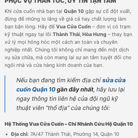
PHỤC VỤ THẦN TỐC, UY TÍN TẬN TÂM
Khi cửa cuốn nhà bạn tại
Quận 10
gặp sự cố đột xuất,
đừng để những lo lắng về giá cả hay chất lượng làm
bạn bận lòng. Hãy để
Vua Cửa Cuốn
– đơn vị có trạm
kỹ thuật ngay tại lõi
Thành Thái, Hòa Hưng
– thay bạn
xử lý mọi hỏng hóc một cách an toàn và chuyên
nghiệp nhất. Chúng tôi không chỉ mang đến một dịch
vụ sửa chữa, mà còn mang lại sự an tâm tuyệt đối cho
ngôi nhà và cửa hàng kinh doanh của bạn.
Nếu bạn đang tìm kiếm địa chỉ
sửa cửa
cuốn Quận 10
gần đây nhất
, hãy lưu lại
ngay thông tin liên hệ của đội ngũ kỹ
thuật viên “thổ địa” của chúng tôi:
Hệ Thống Vua Cửa Cuốn – Chi Nhánh Cứu Hộ Quận 10
Địa chỉ:
7A/47 Thành Thái, Phường 14, Quận 10