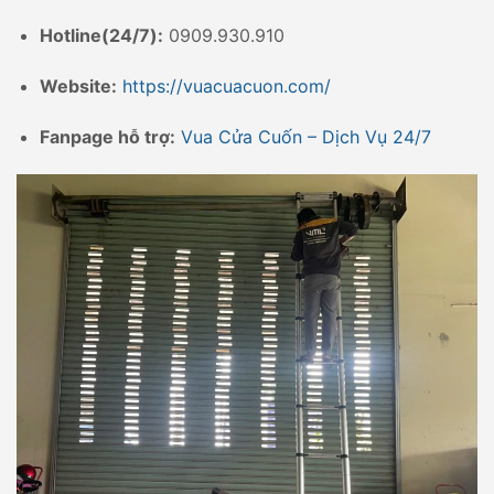
Hotline(24/7):
0909.930.910
Website:
https://vuacuacuon.com/
Fanpage hỗ trợ:
Vua Cửa Cuốn – Dịch Vụ 24/7