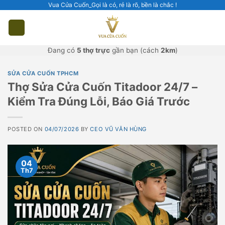
Skip
Vua Cửa Cuốn_Gọi là có, rẻ là rõ, bền là chắc !
to
content
Đang có
5 thợ trực
gần bạn (cách
2km
)
SỬA CỬA CUỐN TPHCM
Thợ Sửa Cửa Cuốn Titadoor 24/7 –
Kiểm Tra Đúng Lỗi, Báo Giá Trước
POSTED ON
04/07/2026
BY
CEO VŨ VĂN HÙNG
04
Th7