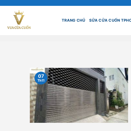
Skip
to
content
TRANG CHỦ
SỬA CỬA CUỐN TPH
07
Th11