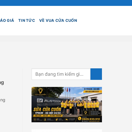
ÁO GIÁ
TIN TỨC
VỀ VUA CỬA CUỐN
ng
ang