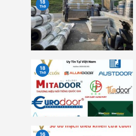
18
Th9
18
Th9
16