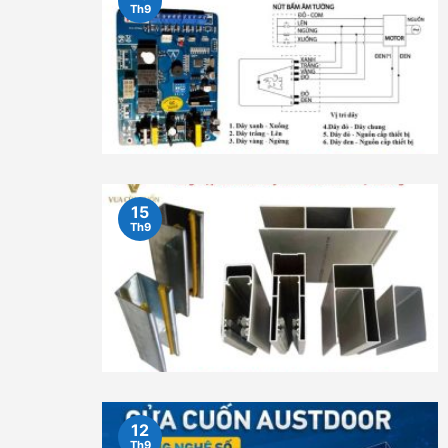
Th9
15
Th9
12
Th9