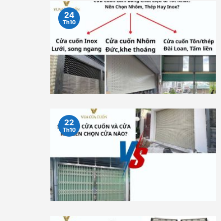
24
Th10
22
Th10