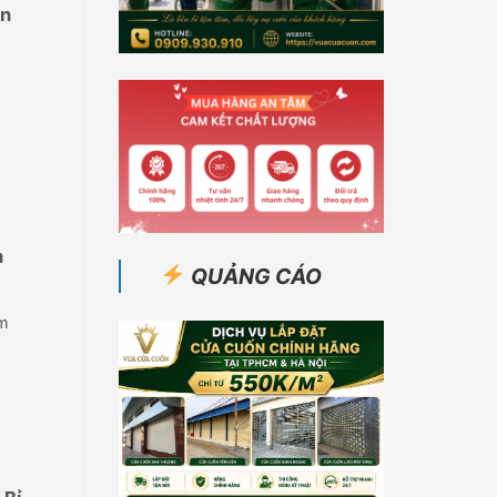
an
h
QUẢNG CÁO
ằm