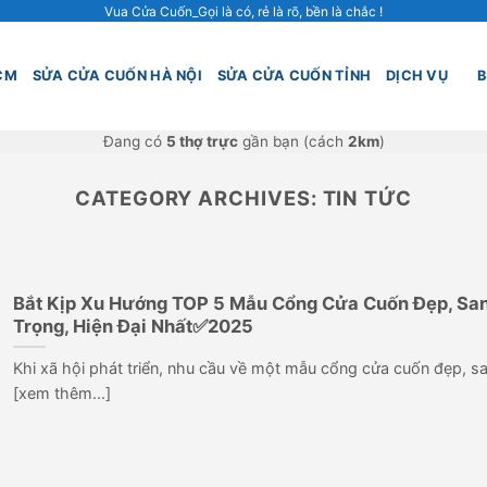
Vua Cửa Cuốn_Gọi là có, rẻ là rõ, bền là chắc !
CM
SỬA CỬA CUỐN HÀ NỘI
SỬA CỬA CUỐN TỈNH
DỊCH VỤ
B
Đang có
5 thợ trực
gần bạn (cách
2km
)
CATEGORY ARCHIVES:
TIN TỨC
Bắt Kịp Xu Hướng TOP 5 Mẫu Cổng Cửa Cuốn Đẹp, Sa
Trọng, Hiện Đại Nhất✅2025
Khi xã hội phát triển, nhu cầu về một mẫu cổng cửa cuốn đẹp, s
[xem thêm...]