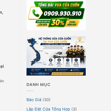
m,
ại
Nên
DANH MỤC
Báo Giá
(30)
Lắp Đặt Cửa Tổng Hợp
(3)