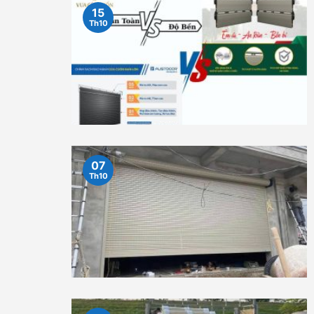
15
Th10
07
Th10