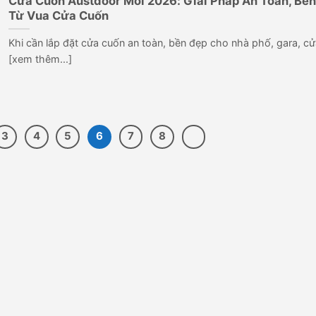
Cửa Cuốn Austdoor Mới 2026: Giải Pháp An Toàn, Bền
Từ Vua Cửa Cuốn
Khi cần lắp đặt cửa cuốn an toàn, bền đẹp cho nhà phố, gara, cử
[xem thêm...]
3
4
5
6
7
8