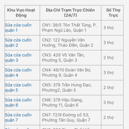
Khu Vực Hoạt
Địa Chỉ Trạm Trực Chiến
Số Thợ
Động
(24/7)
Trực
Sửa cửa cuốn
CN1: 38/5 Tôn Thất Tùng, P.
3 thợ
quận 1
Phạm Ngũ Lão, Quận 1
Sửa cửa cuốn
CN2: 122 Nguyễn Văn
3 thợ
quận 2
Hưởng, Thảo Điền, Quận 2
Sửa cửa cuốn
CN3: 426 Võ Văn Tần,
2 thợ
quận 3
Phường 5, Quận 3
Sửa cửa cuốn
CN4: 49/10 Đoàn Văn Bơ,
3 thợ
quận 4
Phường 9, Quận 4
Sửa cửa cuốn
CN5: 379 Trần Hưng Đạo,
2 thợ
quận 5
Phường2, Quận 5
Sửa cửa cuốn
CN6: 379 Hậu Giang,
3 thợ
quận 6
Phường 11, Quận 6
Sửa cửa cuốn
CN7: 72/9 Đường số 53,
2 thợ
quận 7
Phường Tân Quy, Quận 7