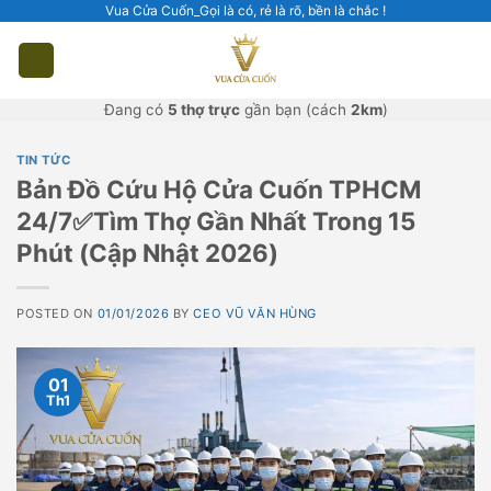
Skip
Vua Cửa Cuốn_Gọi là có, rẻ là rõ, bền là chắc !
to
content
Đang có
5 thợ trực
gần bạn (cách
2km
)
TIN TỨC
Bản Đồ Cứu Hộ Cửa Cuốn TPHCM
24/7✅Tìm Thợ Gần Nhất Trong 15
Phút (Cập Nhật 2026)
POSTED ON
01/01/2026
BY
CEO VŨ VĂN HÙNG
01
Th1