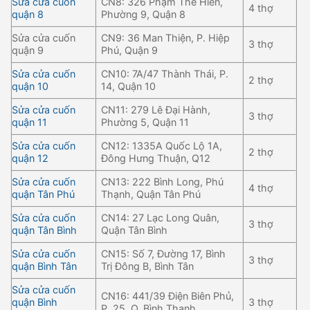
Sửa cửa cuốn
CN8: 326 Phạm Thế Hiển,
4 thợ
quận 8
Phường 9, Quận 8
Sửa cửa cuốn
CN9: 36 Man Thiện, P. Hiệp
3 thợ
quận 9
Phú, Quận 9
Sửa cửa cuốn
CN10: 7A/47 Thành Thái, P.
2 thợ
quận 10
14, Quận 10
Sửa cửa cuốn
CN11: 279 Lê Đại Hành,
3 thợ
quận 11
Phường 5, Quận 11
Sửa cửa cuốn
CN12: 1335A Quốc Lộ 1A,
2 thợ
quận 12
Đông Hưng Thuận, Q12
Sửa cửa cuốn
CN13: 222 Bình Long, Phú
4 thợ
quận Tân Phú
Thạnh, Quận Tân Phú
Sửa cửa cuốn
CN14: 27 Lạc Long Quân,
3 thợ
quận Tân Bình
Quận Tân Bình
Sửa cửa cuốn
CN15: Số 7, Đường 17, Bình
3 thợ
quận Bình Tân
Trị Đông B, Bình Tân
Sửa cửa cuốn
CN16: 441/39 Điện Biên Phủ,
quận Bình
3 thợ
P. 25, Q. Bình Thạnh