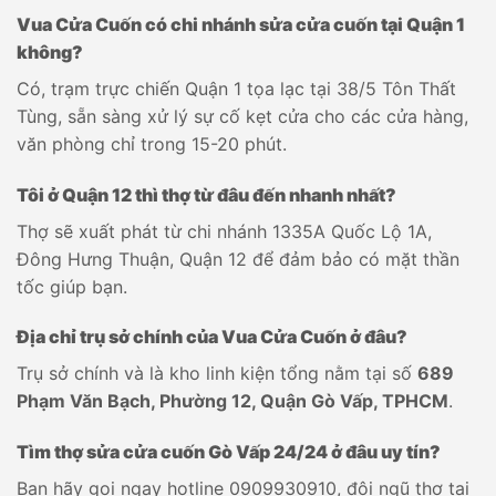
Vua Cửa Cuốn có chi nhánh sửa cửa cuốn tại Quận 1
không?
Có, trạm trực chiến Quận 1 tọa lạc tại 38/5 Tôn Thất
Tùng, sẵn sàng xử lý sự cố kẹt cửa cho các cửa hàng,
văn phòng chỉ trong 15-20 phút.
Tôi ở Quận 12 thì thợ từ đâu đến nhanh nhất?
Thợ sẽ xuất phát từ chi nhánh 1335A Quốc Lộ 1A,
Đông Hưng Thuận, Quận 12 để đảm bảo có mặt thần
tốc giúp bạn.
Địa chỉ trụ sở chính của Vua Cửa Cuốn ở đâu?
Trụ sở chính và là kho linh kiện tổng nằm tại số
689
Phạm Văn Bạch, Phường 12, Quận Gò Vấp, TPHCM
.
Tìm thợ sửa cửa cuốn Gò Vấp 24/24 ở đâu uy tín?
Bạn hãy gọi ngay hotline 0909930910, đội ngũ thợ tại