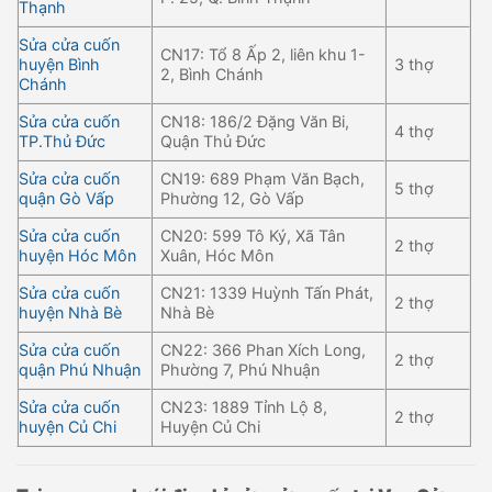
Thạnh
Sửa cửa cuốn
CN17: Tổ 8 Ấp 2, liên khu 1-
huyện Bình
3 thợ
2, Bình Chánh
Chánh
Sửa cửa cuốn
CN18: 186/2 Đặng Văn Bi,
4 thợ
TP.Thủ Đức
Quận Thủ Đức
Sửa cửa cuốn
CN19: 689 Phạm Văn Bạch,
5 thợ
quận Gò Vấp
Phường 12, Gò Vấp
Sửa cửa cuốn
CN20: 599 Tô Ký, Xã Tân
2 thợ
huyện Hóc Môn
Xuân, Hóc Môn
Sửa cửa cuốn
CN21: 1339 Huỳnh Tấn Phát,
2 thợ
huyện Nhà Bè
Nhà Bè
Sửa cửa cuốn
CN22: 366 Phan Xích Long,
2 thợ
quận Phú Nhuận
Phường 7, Phú Nhuận
Sửa cửa cuốn
CN23: 1889 Tỉnh Lộ 8,
2 thợ
huyện Củ Chi
Huyện Củ Chi