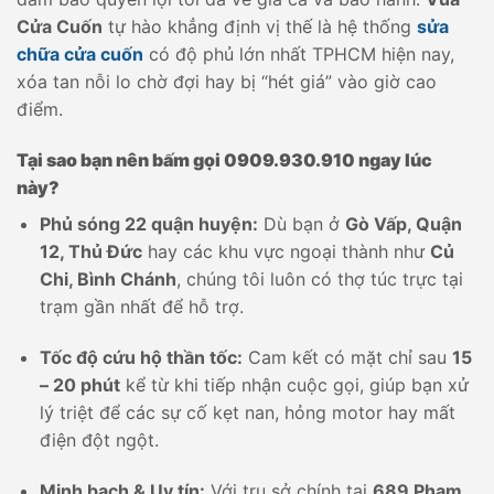
Cửa Cuốn
tự hào khẳng định vị thế là hệ thống
sửa
chữa cửa cuốn
có độ phủ lớn nhất TPHCM hiện nay,
xóa tan nỗi lo chờ đợi hay bị “hét giá” vào giờ cao
điểm.
Tại sao bạn nên bấm gọi 0909.930.910 ngay lúc
này?
Phủ sóng 22 quận huyện:
Dù bạn ở
Gò Vấp, Quận
12, Thủ Đức
hay các khu vực ngoại thành như
Củ
Chi, Bình Chánh
, chúng tôi luôn có thợ túc trực tại
trạm gần nhất để hỗ trợ.
Tốc độ cứu hộ thần tốc:
Cam kết có mặt chỉ sau
15
– 20 phút
kể từ khi tiếp nhận cuộc gọi, giúp bạn xử
lý triệt để các sự cố kẹt nan, hỏng motor hay mất
điện đột ngột.
Minh bạch & Uy tín:
Với trụ sở chính tại
689 Phạm